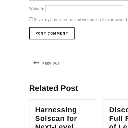
Website
Save my name, email, and website in this browser f
Post
navigation
PREVIOUS
Previous
post:
Related Post
Harnessing
Disc
Solscan for
Full 
Next-Level
of Le