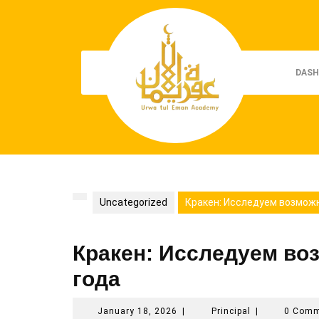
Skip
to
content
DASH
Uncategorized
Кракен: Исследуем возможн
Кракен: Исследуем во
года
January
Principal
January 18, 2026
|
Principal
|
0 Com