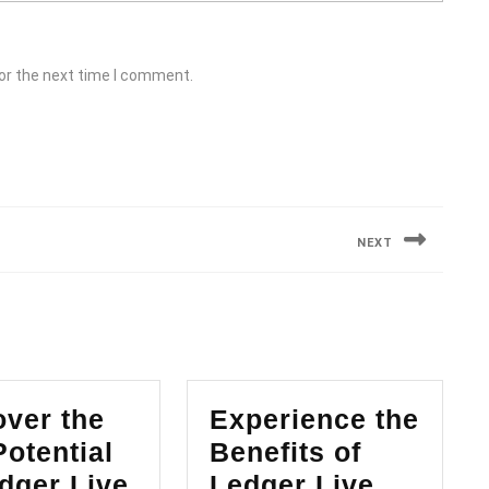
or the next time I comment.
NEXT
Next
post:
over the
Experience the
Potential
Benefits of
dger Live
Ledger Live