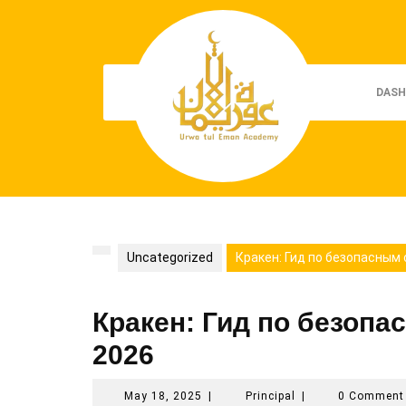
Skip
to
content
DASH
Uncategorized
Кракен: Гид по безопасным
Кракен: Гид по безопа
2026
May
Principal
May 18, 2025
|
Principal
|
0 Commen