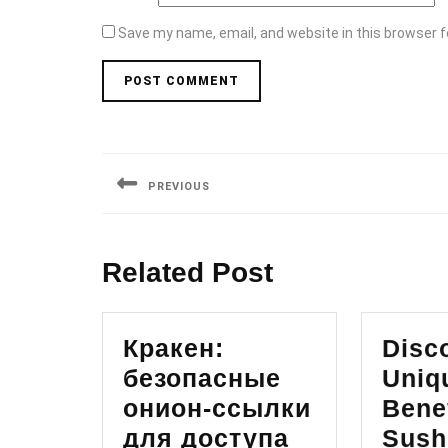
Save my name, email, and website in this browser f
Post
navigation
PREVIOUS
Previous
post:
Related Post
Кракен:
Disc
безопасные
Uniq
онион-ссылки
Benef
для доступа
Sush