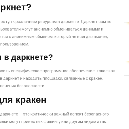
аркнет?
оступ к различным ресурсам в даркнете. Даркнет сам по
ользователи могут анонимно обмениваться данными и
тся с анонимным обменом, который не всегда законен,
спользованием.
н в даркнете?
роить специфическое программное обеспечение, такое как
в даркнет и находить площадки, связанные с кракен.
печения безопасности.
ля кракен
 даркнете — это критически важный аспект безопасного
лки могут привести к фишингу или другим видам атак.