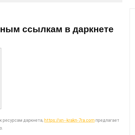
сным ссылкам в даркнете
к ресурсам даркнета,
https://xn--krakn-7ra.com
предлагает
ю.