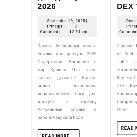
Кракен:
2026
DEX 
безопасные
September
September 19, 2025
|
Dece
онион-
Principal
19,
Principal
|
0
Princ
ссылки
2025
Comment
|
12:54 pm
Commen
для
Кракен: безопасные онион-
Discover 
доступа
ссылки для доступа 2026
of Sushi
2026
Содержание Введение в
Table 
мир Кракена Что такое
Introduc
кракен даркнет? Кракен
Key Feat
онион: безопасное
DEX Ho
использование Шаги для
Sushisw
доступа к кракену
Comparin
Актуальные ссылки и
Other
рабочие зеркала Если
READ 
READ
READ MORE