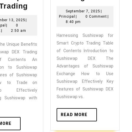
Discover
Sushiswap
Trading
September
September 7, 2025
|
the
for
Principal
7,
Principal
|
0 Comment
|
December
mber 13, 2025
|
Unique
Smart
2025
8:40 pm
Principal
13,
ipal
|
0
Benefits
Crypto
2025
t
|
2:50 am
Harnessing Sushiswap for
of
Trading
Smart Crypto Trading Table
the Unique Benefits
Sushiswap
of Contents Introduction to
swap DEX Trading
DEX
Sushiswap DEX The
of Contents An
Trading
Advantages of Sushiswap
tion to Sushiswap
Exchange How to Use
ures of Sushiswap
Sushiswap Effectively Key
w to Trade on
Features of Sushiswap DEX
ap Effectively
Sushiswap vs.
g Sushiswap with
READ
READ MORE
MORE
READ
MORE
MORE