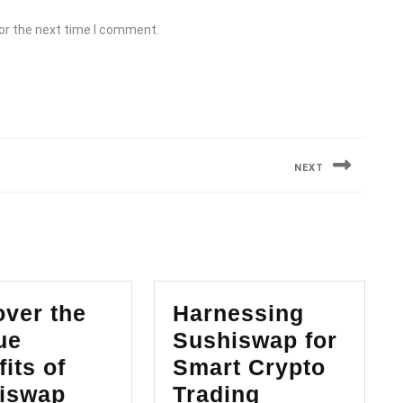
or the next time I comment.
NEXT
Next
post:
over the
Harnessing
ue
Sushiswap for
its of
Smart Crypto
Harnessing
iswap
Trading