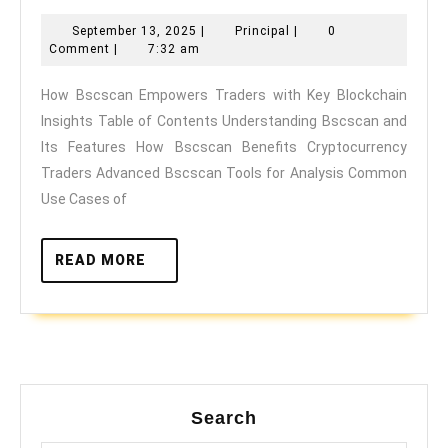
Bscscan
September
Principal
September 13, 2025
|
Principal
|
0
Empowers
13,
Comment
|
7:32 am
Traders
2025
How Bscscan Empowers Traders with Key Blockchain
with
Insights Table of Contents Understanding Bscscan and
Key
Its Features How Bscscan Benefits Cryptocurrency
Blockchain
Traders Advanced Bscscan Tools for Analysis Common
Insights
Use Cases of
READ
READ MORE
MORE
Search