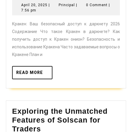
April
Principal
April 20, 2025
|
Principal
|
0 Comment
|
безоп
20,
7:56 pm
доступ
2025
Кракен: Ваш безопасный доступ к даркнету 2026
к
Содержание Что такое Кракен в даркнете? Как
даркне
получить доступ к Кракен онион? Безопасность и
2026
использование Кракена Часто задаваемые вопросы о
Кракене План и
READ
READ MORE
MORE
Exploring the Unmatched
Features of Solscan for
Exploring
Traders