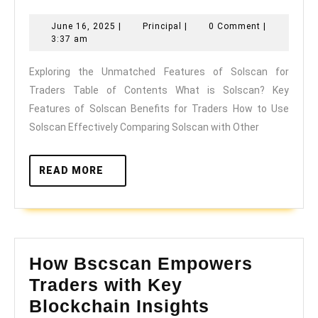
the
June
Principal
June 16, 2025
|
Principal
|
0 Comment
|
Unmatched
16,
3:37 am
Features
2025
Exploring the Unmatched Features of Solscan for
of
Traders Table of Contents What is Solscan? Key
Solscan
Features of Solscan Benefits for Traders How to Use
for
Solscan Effectively Comparing Solscan with Other
Traders
READ
READ MORE
MORE
How Bscscan Empowers
Traders with Key
How
Blockchain Insights