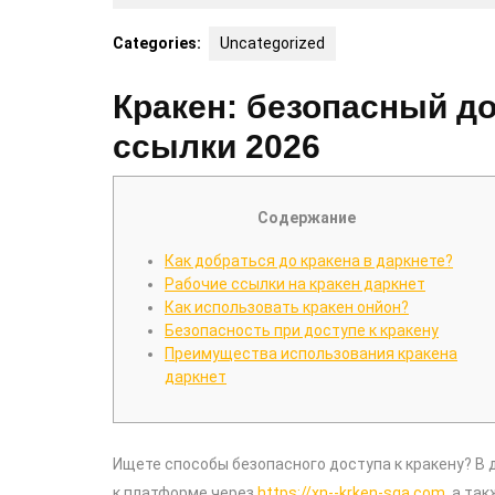
9,
2025
Categories:
Uncategorized
Кракен: безопасный до
ссылки 2026
Содержание
Как добраться до кракена в даркнете?
Рабочие ссылки на кракен даркнет
Как использовать кракен онйон?
Безопасность при доступе к кракену
Преимущества использования кракена
даркнет
Ищете способы безопасного доступа к кракену? В 
к платформе через
https://xn--krken-sqa.com
, а та