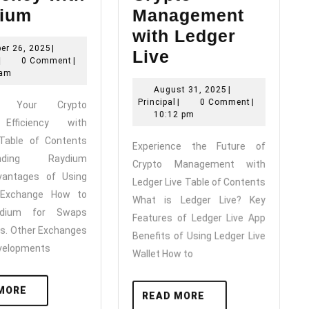
Maximize
ium
Management
Your
with Ledger
October
er 26, 2025
|
Crypto
Experience
Live
Principal
26,
|
0 Comment
|
Trading
the
2025
 am
August
August 31, 2025
|
Efficiency
Future
Principal
31,
Principal
|
0 Comment
|
ze Your Crypto
with
of
2025
10:12 pm
 Efficiency with
Raydium
Crypto
Table of Contents
Experience the Future of
Management
anding Raydium
Crypto Management with
with
antages of Using
Ledger Live Table of Contents
 Exchange How to
Ledger
What is Ledger Live? Key
dium for Swaps
Live
Features of Ledger Live App
s. Other Exchanges
Benefits of Using Ledger Live
velopments
Wallet How to
READ
MORE
READ
READ MORE
MORE