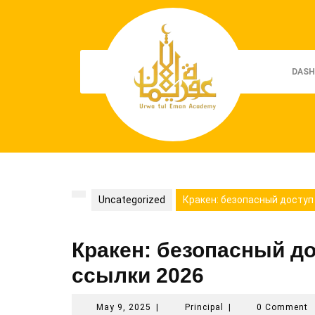
Skip
to
content
DASH
Uncategorized
Кракен: безопасный доступ 
Кракен: безопасный до
ссылки 2026
May
Principal
May 9, 2025
|
Principal
|
0 Comment