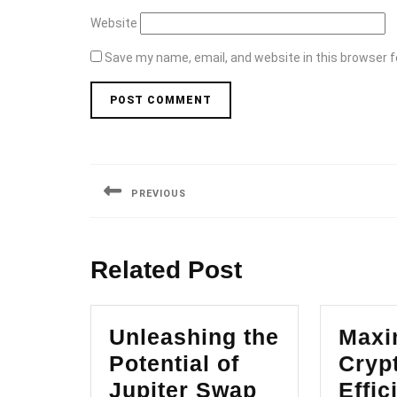
Website
Save my name, email, and website in this browser f
Post
navigation
PREVIOUS
Previous
post:
Related Post
Unleashing the
Maxi
Potential of
Cryp
Jupiter Swap
Effic