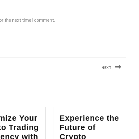
or the next time I comment.
NEXT
Next
post:
mize Your
Experience the
to Trading
Future of
iency with
Crypto