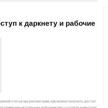
ступ к даркнету и рабочие
данной статье мы рассмотрим, как можно получить доступ
кже приведем актуальную информацию о ссылках и методах