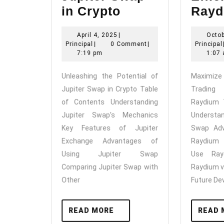
Unleashing
in Crypto
Rayd
the
April
April 4, 2025
|
Octob
Potential
Principal
4,
Principal
|
0 Comment
|
Principal
of
2025
7:19 pm
1:07
Jupiter
Unleashing the Potential of
Maximi
Swap
Jupiter Swap in Crypto Table
Trading
in
of Contents Understanding
Raydium 
Crypto
Jupiter Swap’s Mechanics
Underst
Key Features of Jupiter
Swap Adv
Exchange Advantages of
Raydium
Using Jupiter Swap
Use Ray
Comparing Jupiter Swap with
Raydium v
Other
Future De
READ
READ MORE
READ 
MORE