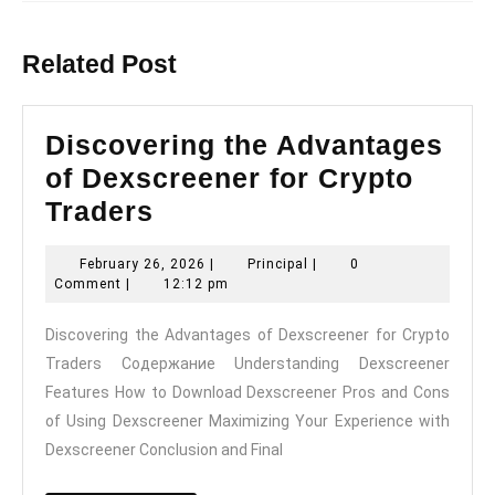
Previous
Next
post:
post:
Related Post
Discovering the Advantages
of Dexscreener for Crypto
Discovering
Traders
the
February
Principal
February 26, 2026
|
Principal
|
0
Advantages
26,
Comment
|
12:12 pm
of
2026
Discovering the Advantages of Dexscreener for Crypto
Dexscreener
Traders Содержание Understanding Dexscreener
for
Features How to Download Dexscreener Pros and Cons
Crypto
of Using Dexscreener Maximizing Your Experience with
Traders
Dexscreener Conclusion and Final