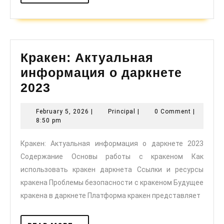
MORE
Кракен: Актуальная
информация о даркнете
Кракен:
2023
Актуальная
February
Principal
February 5, 2026
|
Principal
|
0 Comment
|
информация
5,
8:50 pm
о
2026
Кракен: Актуальная информация о даркнете 2023
даркнете
Содержание Основы работы с кракеном Как
2023
использовать кракен даркнета Ссылки и ресурсы
кракена Проблемы безопасности с кракеном Будущее
кракена в даркнете Платформа кракен представляет