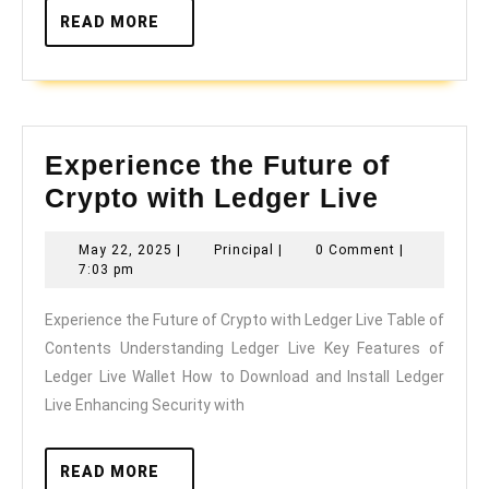
READ
READ MORE
MORE
Experience the Future of
Experie
Crypto with Ledger Live
the
May
Principal
May 22, 2025
|
Principal
|
0 Comment
|
Future
22,
7:03 pm
of
2025
Experience the Future of Crypto with Ledger Live Table of
Crypto
Contents Understanding Ledger Live Key Features of
with
Ledger Live Wallet How to Download and Install Ledger
Ledger
Live Enhancing Security with
Live
READ
READ MORE