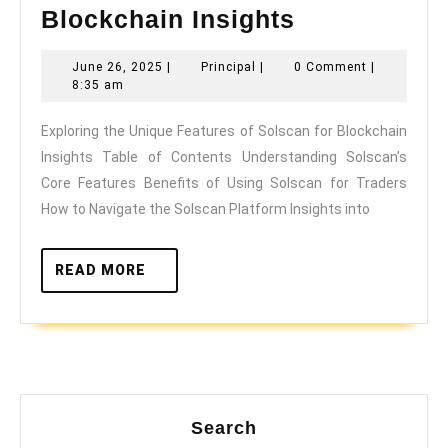
Exploring
Blockchain Insights
the
June
Principal
June 26, 2025
|
Principal
|
0 Comment
|
Unique
26,
8:35 am
Features
2025
Exploring the Unique Features of Solscan for Blockchain
of
Insights Table of Contents Understanding Solscan’s
Solscan
Core Features Benefits of Using Solscan for Traders
for
How to Navigate the Solscan Platform Insights into
Blockchain
Insights
READ
READ MORE
MORE
Search