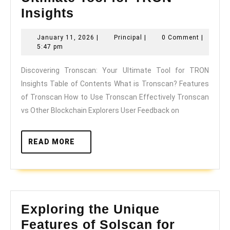
Discovering
Insights
Tronscan:
January
Principal
January 11, 2026
|
Principal
|
0 Comment
|
Your
11,
5:47 pm
Ultimate
2026
Discovering Tronscan: Your Ultimate Tool for TRON
Tool
Insights Table of Contents What is Tronscan? Features
for
of Tronscan How to Use Tronscan Effectively Tronscan
TRON
vs Other Blockchain Explorers User Feedback on
Insights
READ
READ MORE
MORE
Exploring the Unique
Features of Solscan for