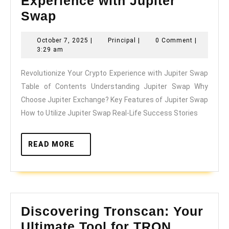
Experience with Jupiter
Revolutionize
Swap
Your
October
Principal
October 7, 2025
|
Principal
|
0 Comment
|
Crypto
7,
3:29 am
Experience
2025
Revolutionize Your Crypto Experience with Jupiter Swap
with
Table of Contents Understanding Jupiter Swap Why
Jupiter
Choose Jupiter Exchange? Key Features of Jupiter Swap
Swap
How to Utilize Jupiter Swap Real-Life Success Stories
READ
READ MORE
MORE
Discovering Tronscan: Your
Ultimate Tool for TRON