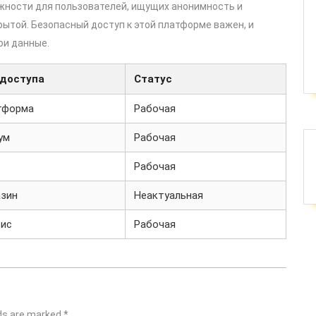
жности для пользователей, ищущих анонимность и
ытой. Безопасный доступ к этой платформе важен, и
ои данные.
 доступа
Статус
тформа
Рабочая
ум
Рабочая
Рабочая
азин
Неактуальная
вис
Рабочая
lds are marked
*