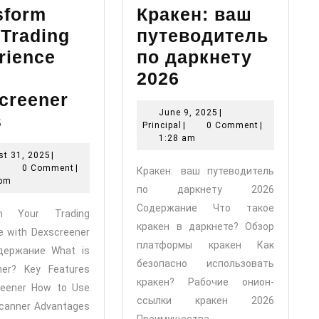
sform
Кракен: ваш
 Trading
путеводитель
rience
по даркнету
Кракен:
2026
ваш
creener
June
June 9, 2025
|
Transform
путеводитель
s
Principal
9,
Principal
|
0 Comment
|
Your
по
2025
1:28 am
August
t 31, 2025
|
Trading
даркнету
Principal
31,
|
0 Comment
|
Кракен: ваш путеводитель
о
Experience
2026
2025
 pm
по даркнету 2026
with
Содержание Что такое
rm Your Trading
Dexscreener
кракен в даркнете? Обзор
e with Dexscreener
Tools
платформы кракен Как
держание What is
безопасно использовать
ner? Key Features
кракен? Рабочие онион-
reener How to Use
ссылки кракен 2026
Scanner Advantages
Преимущества