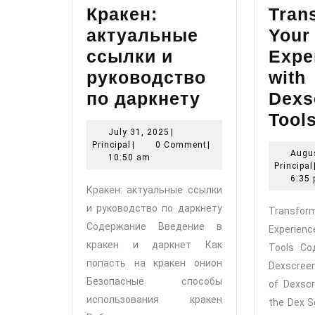
Кракен:
Tran
актуальные
Your
ссылки и
Expe
руководство
with
Кракен:
по даркнету
Dexs
актуальные
Tool
July
July 31, 2025
|
ссылки
Principal
31,
Principal
|
0 Comment
|
Augus
и
2025
10:50 am
Principal
руководств
6:35
Кракен: актуальные ссылки
по
и руководство по даркнету
Transfo
даркнету
Содержание Введение в
Experienc
кракен и даркнет Как
Tools Со
попасть на кракен онион
Dexscree
Безопасные способы
of Dexsc
использования кракен
the Dex 