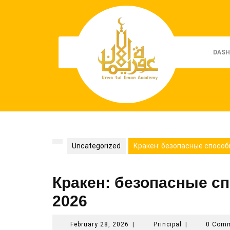
Skip
to
content
DASH
Uncategorized
Кракен: безопасные способ
Кракен: безопасные сп
2026
February
Principal
February 28, 2026
|
Principal
|
0 Com