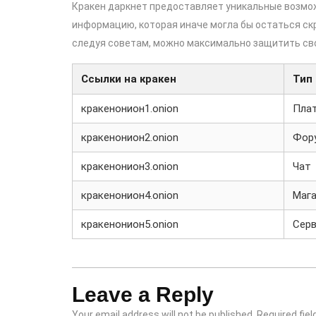
Кракен даркнет предоставляет уникальные возмо
информацию, которая иначе могла бы остаться скр
следуя советам, можно максимально защитить св
Ссылки на кракен
Тип
кракенонион1.onion
Пла
кракенонион2.onion
Фор
кракенонион3.onion
Чат
кракенонион4.onion
Маг
кракенонион5.onion
Сер
Leave a Reply
Your email address will not be published.
Required fie