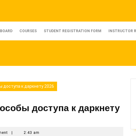
BOARD
COURSES
STUDENT REGISTRATION FORM
INSTRUCTOR 
ы доступа к даркнету 2026
особы доступа к даркнету
ment
|
2:43 am