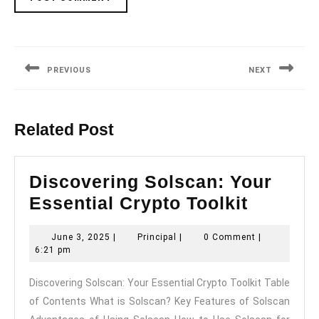
Post
navigation
PREVIOUS
NEXT
Previous
Next
post:
post:
Related Post
Discovering Solscan: Your
Discove
Essential Crypto Toolkit
Solscan
June
Principal
June 3, 2025
|
Principal
|
0 Comment
|
Your
3,
6:21 pm
Essenti
2025
Discovering Solscan: Your Essential Crypto Toolkit Table
Crypto
of Contents What is Solscan? Key Features of Solscan
Toolkit