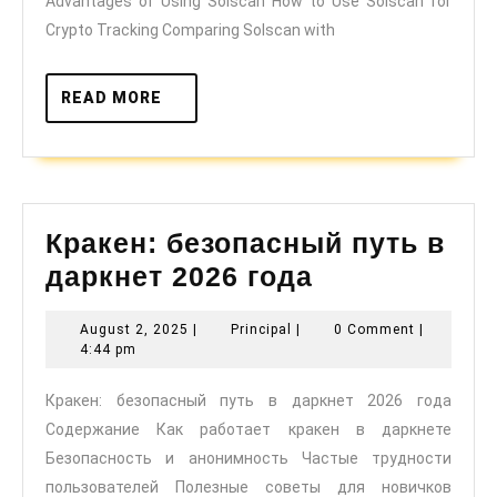
Advantages of Using Solscan How to Use Solscan for
Crypto Tracking Comparing Solscan with
READ
READ MORE
MORE
Кракен: безопасный путь в
Кракен:
даркнет 2026 года
безопасный
August
Principal
August 2, 2025
|
Principal
|
0 Comment
|
путь
2,
4:44 pm
в
2025
Кракен: безопасный путь в даркнет 2026 года
даркнет
Содержание Как работает кракен в даркнете
2026
Безопасность и анонимность Частые трудности
года
пользователей Полезные советы для новичков