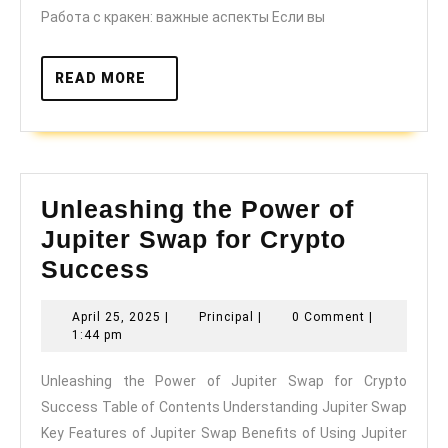
Работа с кракен: важные аспекты Если вы
READ
READ MORE
MORE
Unleashing the Power of
Jupiter Swap for Crypto
Unleashing
Success
the
April
Principal
April 25, 2025
|
Principal
|
0 Comment
|
Power
25,
1:44 pm
of
2025
Unleashing the Power of Jupiter Swap for Crypto
Jupiter
Success Table of Contents Understanding Jupiter Swap
Swap
Key Features of Jupiter Swap Benefits of Using Jupiter
for