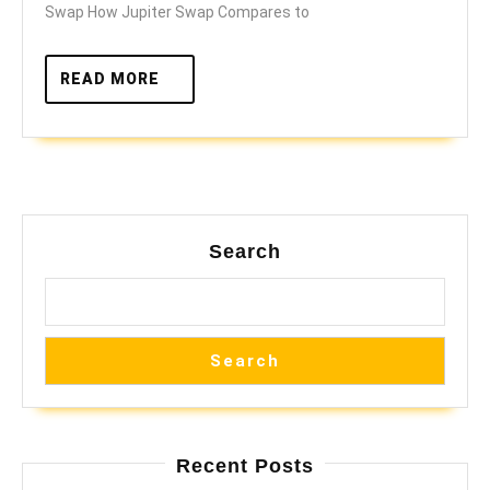
Swap How Jupiter Swap Compares to
Crypto
Success
READ
READ MORE
MORE
Search
Search
Recent Posts