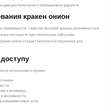
ходим для безопасного пребывания в даркнете.
вания кракен онион
о преимуществ, таких как высокий уровень анонимности и
сли вы посещаете чувствительные сайты или
ракен онион создает безопасное окружение для
 доступу
пасно использовать кракен:
точники.
мости.
ие и антивирус.
 и анонимности.
ьзованием новых услуг.