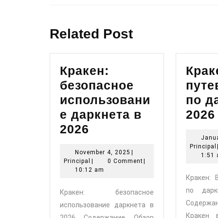
Previous
post:
Related Post
Кракен:
Крак
безопасное
путе
использовани
по д
е даркнета в
2026
Кракен:
2026
Janua
безопасное
Principal
November
November 4, 2025
|
использование
1:51
Principal
4,
Principal
|
0 Comment
|
даркнета
2025
10:12 am
Кракен: 
в
по дарк
Кракен: безопасное
2026
Содерж
использование даркнета в
Кракен 
2026 Содержание Обзор