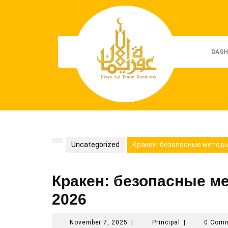
Skip
to
content
DASH
Uncategorized
Кракен: безопасные методы
Кракен: безопасные м
2026
November
Principal
November 7, 2025
|
Principal
|
0 Com