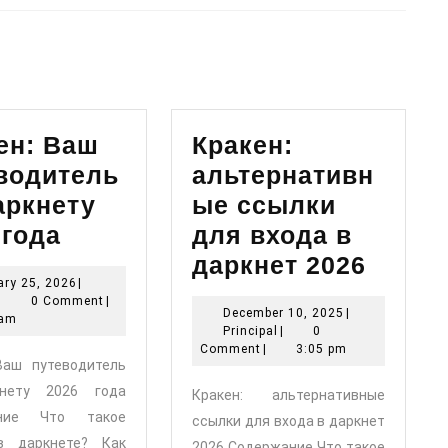
Next
post:
ен: Ваш
Кракен:
водитель
альтернативн
аркнету
ые ссылки
Кракен:
 года
для входа в
Ваш
Краке
даркнет 2026
January
ry 25, 2026
|
путеводитель
альте
Principal
25,
|
0 Comment
|
December
December 10, 2025
|
по
ссылк
2026
 am
Principal
10,
Principal
|
0
даркнету
для
2025
Comment
|
3:05 pm
Ваш путеводитель
2026
входа
нету 2026 года
Кракен: альтернативные
года
в
ание Что такое
ссылки для входа в даркнет
даркн
в даркнете? Как
2026 Содержание Что такое