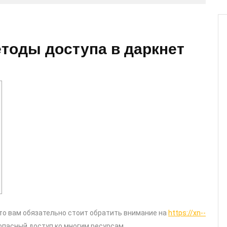
етоды доступа в даркнет
то вам обязательно стоит обратить внимание на
https://xn--
зопасный доступ ко многим ресурсам.