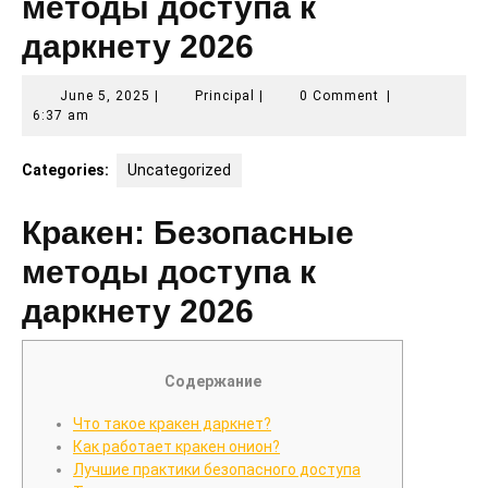
методы доступа к
даркнету 2026
June
Principal
June 5, 2025
|
Principal
|
0 Comment
|
5,
6:37 am
2025
Categories:
Uncategorized
Кракен: Безопасные
методы доступа к
даркнету 2026
Содержание
Что такое кракен даркнет?
Как работает кракен онион?
Лучшие практики безопасного доступа