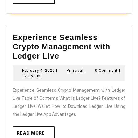
MORE
Experience Seamless
Crypto Management with
Experience
Ledger Live
Seamless
February
Principal
February 4, 2026
|
Principal
|
0 Comment
|
Crypto
4,
12:05 am
Management
2026
Experience Seamless Crypto Management with Ledger
with
Live Table of Contents What is Ledger Live? Features of
Ledger
Ledger Live Wallet How to Download Ledger Live Using
Live
the Ledger Live App Advantages
READ
READ MORE