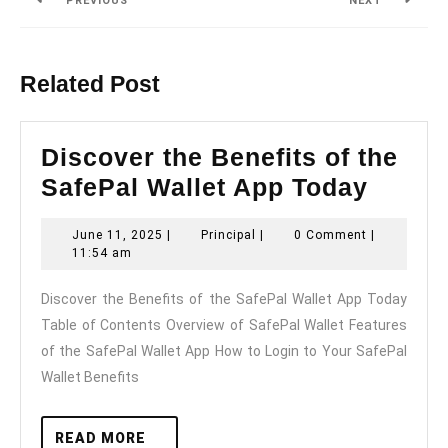
PREVIOUS
NEXT
Previous
Next
post:
post:
Related Post
Discover the Benefits of the
Disco
SafePal Wallet App Today
the
June
Principal
June 11, 2025
|
Principal
|
0 Comment
|
Benefi
11,
11:54 am
of
2025
Discover the Benefits of the SafePal Wallet App Today
the
Table of Contents Overview of SafePal Wallet Features
SafeP
of the SafePal Wallet App How to Login to Your SafePal
Wallet
Wallet Benefits
App
Today
READ
READ MORE