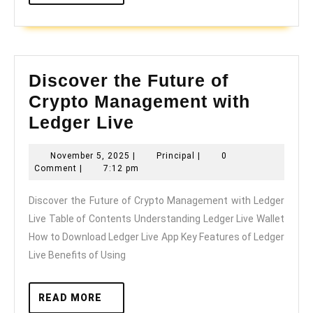
MORE
Discover the Future of
Crypto Management with
Discover
Ledger Live
the
November
Principal
November 5, 2025
|
Principal
|
0
Future
5,
Comment
|
7:12 pm
of
2025
Discover the Future of Crypto Management with Ledger
Crypto
Live Table of Contents Understanding Ledger Live Wallet
Management
How to Download Ledger Live App Key Features of Ledger
with
Live Benefits of Using
Ledger
Live
READ
READ MORE
MORE