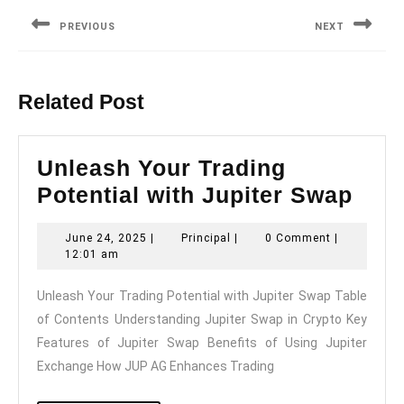
navigation
PREVIOUS
NEXT
Previous
Next
post:
post:
Related Post
Unleash Your Trading
Unl
Potential with Jupiter Swap
You
June
Principal
June 24, 2025
|
Principal
|
0 Comment
|
Trad
24,
12:01 am
Pote
2025
Unleash Your Trading Potential with Jupiter Swap Table
with
of Contents Understanding Jupiter Swap in Crypto Key
Jupi
Features of Jupiter Swap Benefits of Using Jupiter
Swa
Exchange How JUP AG Enhances Trading