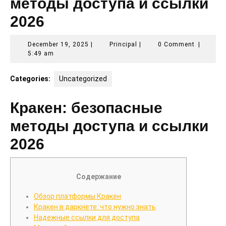
методы доступа и ссылки
2026
December
Principal
December 19, 2025
|
Principal
|
0 Comment
|
19,
5:49 am
2025
Categories:
Uncategorized
Кракен: безопасные
методы доступа и ссылки
2026
Содержание
Обзор платформы Кракен
Кракен в даркнете: что нужно знать
Надежные ссылки для доступа