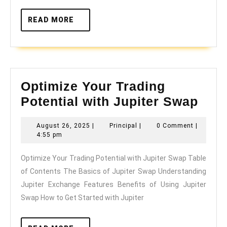
READ
READ MORE
MORE
Optimize Your Trading
Opti
Potential with Jupiter Swap
You
August
Principal
August 26, 2025
|
Principal
|
0 Comment
|
Trad
26,
4:55 pm
Pote
2025
Optimize Your Trading Potential with Jupiter Swap Table
with
of Contents The Basics of Jupiter Swap Understanding
Jupi
Jupiter Exchange Features Benefits of Using Jupiter
Swa
Swap How to Get Started with Jupiter