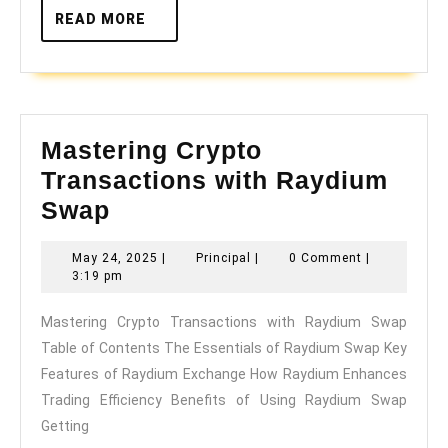
READ
READ MORE
MORE
Mastering Crypto
Transactions with Raydium
Mastering
Swap
Crypto
May
Principal
May 24, 2025
|
Principal
|
0 Comment
|
Transactions
24,
3:19 pm
with
2025
Mastering Crypto Transactions with Raydium Swap
Raydium
Table of Contents The Essentials of Raydium Swap Key
Swap
Features of Raydium Exchange How Raydium Enhances
Trading Efficiency Benefits of Using Raydium Swap
Getting