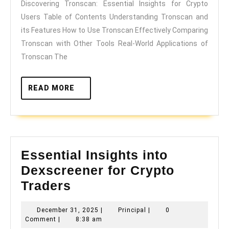
Discovering Tronscan: Essential Insights for Crypto
for
Users Table of Contents Understanding Tronscan and
Crypto
its Features How to Use Tronscan Effectively Comparing
Users
Tronscan with Other Tools Real-World Applications of
Tronscan The
READ
READ MORE
MORE
Essential Insights into
Dexscreener for Crypto
Essential
Traders
Insights
December
Principal
December 31, 2025
|
Principal
|
0
into
31,
Comment
|
8:38 am
2025