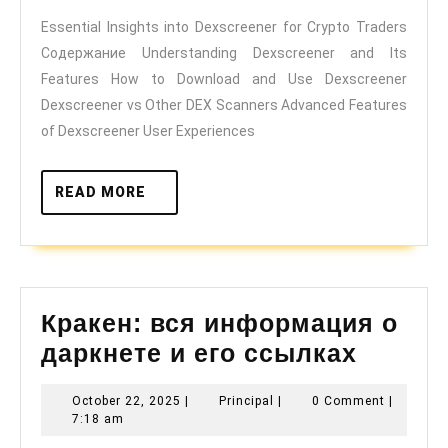
Dexscreener
Essential Insights into Dexscreener for Crypto Traders
for
Содержание Understanding Dexscreener and Its
Crypto
Features How to Download and Use Dexscreener
Traders
Dexscreener vs Other DEX Scanners Advanced Features
of Dexscreener User Experiences
READ
READ MORE
MORE
Кракен: вся информация о
Кракен
даркнете и его ссылках
вся
October
Principal
October 22, 2025
|
Principal
|
0 Comment
|
инфор
22,
7:18 am
о
2025