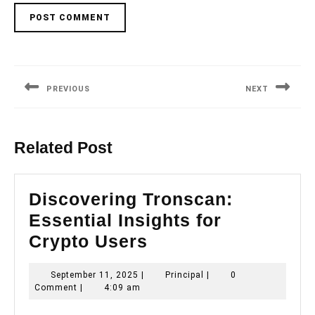
Post
navigation
PREVIOUS
NEXT
Previous
Next
post:
post:
Related Post
Discovering Tronscan:
Essential Insights for
Discovering
Crypto Users
Tronscan:
September
Principal
September 11, 2025
|
Principal
|
0
Essential
11,
Comment
|
4:09 am
Insights
2025