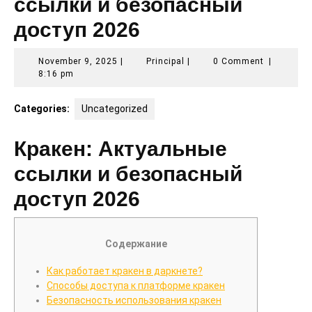
ссылки и безопасный
доступ 2026
November
Principal
November 9, 2025
|
Principal
|
0 Comment
|
9,
8:16 pm
2025
Categories:
Uncategorized
Кракен: Актуальные
ссылки и безопасный
доступ 2026
Содержание
Как работает кракен в даркнете?
Способы доступа к платформе кракен
Безопасность использования кракен