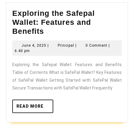
Exploring the Safepal
Wallet: Features and
Exploring
Benefits
the
June
Principal
June 4, 2025
|
Principal
|
0 Comment
|
Safepal
4,
6:40 pm
Wallet:
2025
Exploring the Safepal Wallet: Features and Benefits
Features
Table of Contents What is SafePal Wallet? Key Features
and
of SafePal Wallet Getting Started with SafePal Wallet
Benefits
Secure Transactions with SafePal Wallet Frequently
READ
READ MORE
MORE