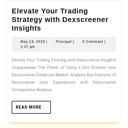
Elevate Your Trading
Strategy with Dexscreener
Elevate
Insights
Your
May
Principal
May 24, 2025
|
Principal
|
0 Comment
|
Trading
24,
2:31 pm
Strategy
2025
Elevate Your Trading Strategy with Dexscreener Insights
with
Содержание The Power of Using a Dex Scanner How
Dexscreener
Dexscreener Enhances Market Analysis Key Features of
Insights
Dexscreener User Experiences with Dexscreener
Comparative Analysis:
READ
READ MORE
MORE