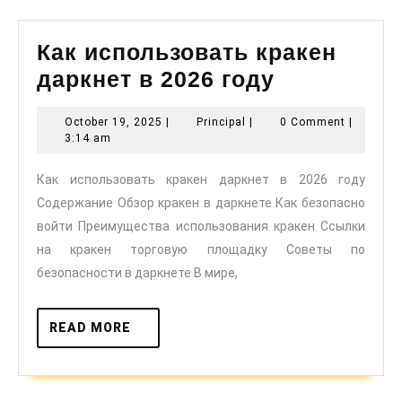
Как использовать кракен
Как
даркнет в 2026 году
использов
October
Principal
October 19, 2025
|
Principal
|
0 Comment
|
кракен
19,
3:14 am
даркнет
2025
Как использовать кракен даркнет в 2026 году
в
Содержание Обзор кракен в даркнете Как безопасно
2026
войти Преимущества использования кракен Ссылки
году
на кракен торговую площадку Советы по
безопасности в даркнете В мире,
READ
READ MORE
MORE