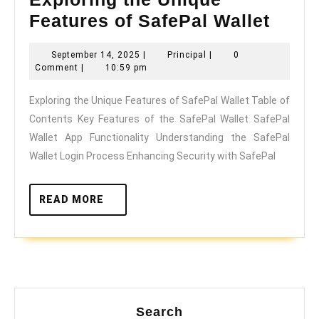
Explo
Features of SafePal Wallet
the
September
Principal
September 14, 2025
|
Principal
|
0
Uniq
14,
Comment
|
10:59 pm
Featu
2025
Exploring the Unique Features of SafePal Wallet Table of
of
Contents Key Features of the SafePal Wallet SafePal
SafeP
Wallet App Functionality Understanding the SafePal
Walle
Wallet Login Process Enhancing Security with SafePal
READ
READ MORE
MORE
Search