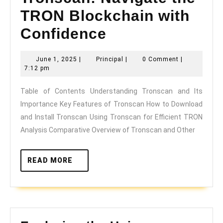
TRON Blockchain with
Confidence
Tronscan:
June
Principal
June 1, 2025
|
Principal
|
0 Comment
|
1,
Navigate
7:12 pm
2025
the
Table of Contents Understanding Tronscan and Its
Importance Key Features of Tronscan How to Download
TRON
and Install Tronscan Using Tronscan for Efficient TRON
Blockchain
Analysis Comparative Overview of Tronscan and Other
with
Confidence
READ
READ MORE
MORE