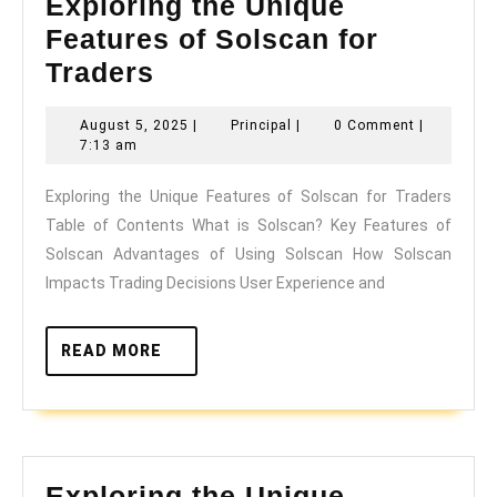
Exploring the Unique
Features of Solscan for
Exploring
Traders
the
August
Principal
August 5, 2025
|
Principal
|
0 Comment
|
Unique
5,
7:13 am
Features
2025
Exploring the Unique Features of Solscan for Traders
of
Table of Contents What is Solscan? Key Features of
Solscan
Solscan Advantages of Using Solscan How Solscan
for
Impacts Trading Decisions User Experience and
Traders
READ
READ MORE
MORE
Exploring the Unique